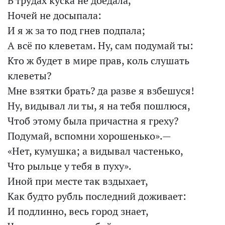
В трудах куска не доедала,
Ночей не досыпала:
И я ж за то под гнев подпала;
А всё по клеветам. Ну, сам подумай ты:
Кто ж будет в мире прав, коль слушать
клеветы?
Мне взятки брать? да разве я взбешуся!
Ну, видывал ли ты, я на тебя пошлюся,
Чтоб этому была причастна я греху?
Подумай, вспомни хорошенько».—
«Нет, кумушка; а видывал частенько,
Что рыльце у тебя в пуху».
Иной при месте так вздыхает,
Как будто рубль последний доживает:
И подлинно, весь город знает,