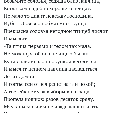
Возьмите соловья, седяща близ павлина,
Когда вам надобно хорошего певца».
Не мало то дивит невежду господина,
И, быть бояся он обманут от купца,
Прекрасна соловья негодной птицей числит
И мыслит:
«Та птица перьями и телом так мала.
Не можно, чтоб она певицею была».
Купив павлина, он покупкой веселится
И мыслит пением павлина насладиться.
Летит домой
И гостье сей отвел решетчатый покой;
А гостейка ему за выборы в награду
Пропела кошкою разов десяток сряду.
Мяуканьем своим невежде давши знать,