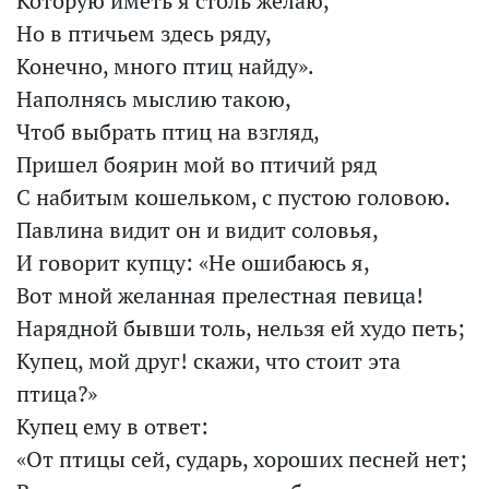
Которую иметь я столь желаю,
Но в птичьем здесь ряду,
Конечно, много птиц найду».
Наполнясь мыслию такою,
Чтоб выбрать птиц на взгляд,
Пришел боярин мой во птичий ряд
С набитым кошельком, с пустою головою.
Павлина видит он и видит соловья,
И говорит купцу: «Не ошибаюсь я,
Вот мной желанная прелестная певица!
Нарядной бывши толь, нельзя ей худо петь;
Купец, мой друг! скажи, что стоит эта
птица?»
Купец ему в ответ:
«От птицы сей, сударь, хороших песней нет;