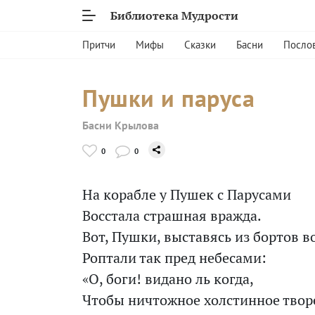
Библиотека Мудрости
Притчи
Мифы
Сказки
Басни
Посло
Пушки и паруса
Басни Крылова
0
0
На корабле у Пушек с Парусами
Восстала страшная вражда.
Вот, Пушки, выставясь из бортов в
Роптали так пред небесами:
«О, боги! видано ль когда,
Чтобы ничтожное холстинное твор