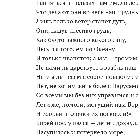
Равняться в пользах нам имело де
Что делают они во весь наш трудн
Лишь только ветер станет дуть,
Они, надув спесиво грудь,
Как будто важного какого сану,
Несутся гоголем по Океану
И только чванятся; а мы — громим 
Не нами ль царствует корабль наш
Не мы ль несем с собой повсюду см
Нет, не хотим жить боле с Парусам
Со всеми мы без них управимся и 
Лети же, помоги, могущий нам Бор
И изорви в клочки их поскорей!»
Борей послушался — летит, дохнул,
Насупилось и почернело море;