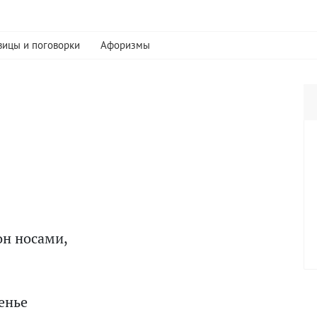
вицы и поговорки
Афоризмы
он носами,
енье