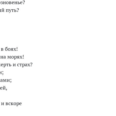
рзновенье?
ый путь?
в боях!
 на морях!
ерть и страх?
и;
сами;
ей,
 и вскоре