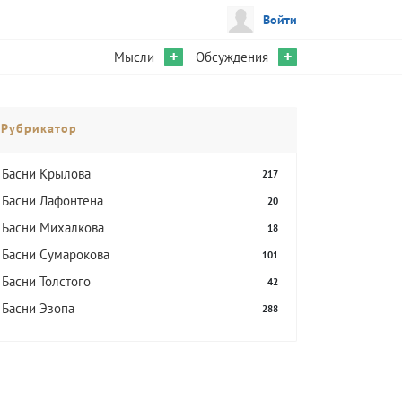
Войти
+
+
Мысли
Обсуждения
Рубрикатор
Басни Крылова
217
Басни Лафонтена
20
Басни Михалкова
18
Басни Сумарокова
101
Басни Толстого
42
Басни Эзопа
288