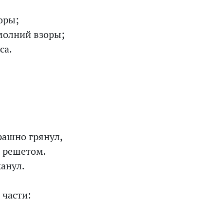
оры;
 молний взоры;
са.
рашно грянул,
о решетом.
канул.
 части: