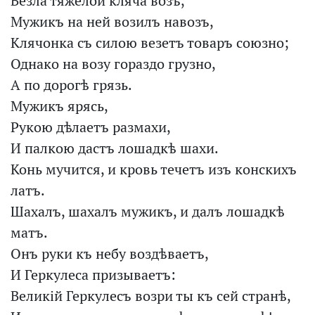
Везла тяжелой кляча возъ,
Мужикъ на ней возилъ навозъ,
Клячонка съ силою везетъ товаръ союзно;
Однако на возу гораздо грузно,
А по дорогѣ грязь.
Мужикъ ярясь,
Рукою дѣлаетъ размахи,
И палкою дастъ лошадкѣ шахи.
Конь мучится, и кровь течетъ изъ конскихъ
латъ.
Шахалъ, шахалъ мужикъ, и далъ лошадкѣ
матъ.
Онъ руки къ небу воздѣваетъ,
И Геркулеса призываетъ:
Великій Геркулесъ возри ты къ сей странѣ,