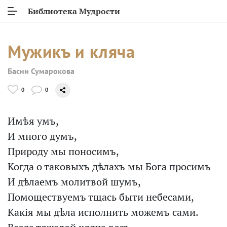
Библиотека Мудрости
Мужикъ и кляча
Басни Сумарокова
0
0
Имѣя умъ,
И много думъ,
Природу мы поносимъ,
Когда о таковыхъ дѣлахъ мы Бога просимъ
И дѣлаемъ молитвой шумъ,
Помоществуемъ тщась быти небесами,
Какія мы дѣла исполнить можемъ сами.