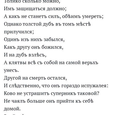
Толико сколько можно,
Имъ защищаться должно;
А какъ не станетъ силъ, обѣимъ умереть;
Однако толстой дубъ въ томъ мѣстѣ
прилучился;
Одинъ изъ нихъ забылся,
Какъ другу онъ божился,
И на дубъ взлѣсъ,
А клятвы всѣ съ собой на самой верьхъ
унесъ.
Другой на смерть остался,
И слѣдственно, что онъ гораздо испужалея:
Ково не устрашитъ суперникъ таковой?
Не чаялъ больше онъ прийти къ себѣ
домой.