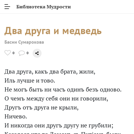
Библиотека Мудрости
Два друга и медведь
Басни Сумарокова
0
0
Два друга, какъ два брата, жили,
Иль лучше и тово.
Не могъ быть ни часъ одинъ безъ одново.
О чемъ между себя они ни говорили,
Другъ отъ друга не крыли,
Ничево.
И никогда они другъ другу не грубили;