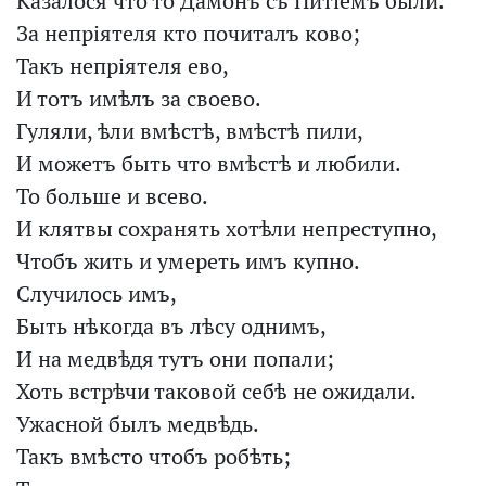
Казалося что то Дамонъ съ Питіемъ были.
За непріятеля кто почиталъ ково;
Такъ непріятеля ево,
И тотъ имѣлъ за своево.
Гуляли, ѣли вмѣстѣ, вмѣстѣ пили,
И можетъ быть что вмѣстѣ и любили.
То больше и всево.
И клятвы сохранять хотѣли непреступно,
Чтобъ жить и умереть имъ купно.
Случилось имъ,
Быть нѣкогда въ лѣсу однимъ,
И на медвѣдя тутъ они попали;
Хоть встрѣчи таковой себѣ не ожидали.
Ужасной былъ медвѣдь.
Такъ вмѣсто чтобъ робѣть;