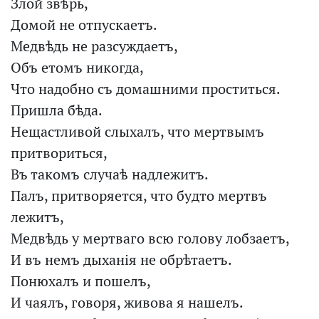
Злой звѣрь,
Домой не отпускаетъ.
Медвѣдь не разсуждаетъ,
Объ етомъ никогда,
Что надобно съ домашними проститься.
Пришла бѣда.
Нещастливой слыхалъ, что мертвымъ
притвориться,
Въ такомъ случаѣ надлежитъ.
Палъ, притворяется, что будто мертвъ
лежитъ,
Медвѣдь у мертваго всю голову лобзаетъ,
И въ немъ дыханія не обрѣтаетъ.
Понюхалъ и пошелъ,
И чаялъ, говоря, живова я нашелъ.