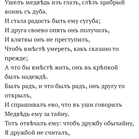
Ушелъ медвѣдь изъ глазъ, слѣзъ храбрый
воинъ съ дуба.
И стала радость быть ему сугуба;
И друга своево опять онъ получилъ,
И клятвы онъ не преступилъ,
Чтобъ вмѣстѣ умереть, какъ сказано то
прежде;
А что бы вмѣстѣ жить, онъ въ крѣпкой
былъ надеждѣ.
Былъ радъ, и что былъ радъ, онъ другу то
открылъ,
И спрашивалъ ево, что въ уши говорилъ
Медвѣдь ему за тайну.
Тотъ отвѣчалъ ему: чтобъ дружбу обычайну,
Я дружбой не считалъ,