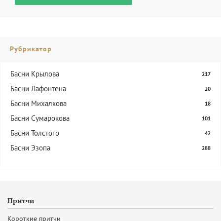
Рубрикатор
Басни Крылова
217
Басни Лафонтена
20
Басни Михалкова
18
Басни Сумарокова
101
Басни Толстого
42
Басни Эзопа
288
Притчи
Короткие притчи