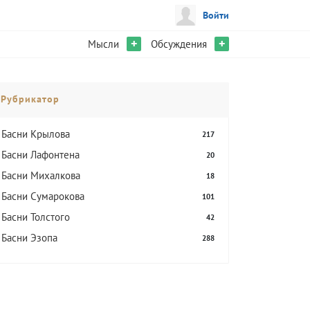
Войти
+
+
Мысли
Обсуждения
Рубрикатор
Басни Крылова
217
Басни Лафонтена
20
Басни Михалкова
18
Басни Сумарокова
101
Басни Толстого
42
Басни Эзопа
288