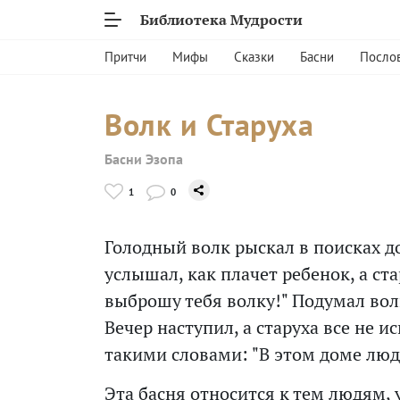
Библиотека Мудрости
Притчи
Мифы
Сказки
Басни
Посло
Волк и Старуха
Басни Эзопа
1
0
Голодный волк рыскал в поисках д
услышал, как плачет ребенок, а ста
выброшу тебя волку!" Подумал волк,
Вечер наступил, а старуха все не 
такими словами: "В этом доме люди
Эта басня относится к тем людям, 