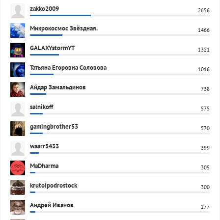
zakko2009
2656
Микрокосмос Звёздная.
1466
GALAXYstormYT
1321
Татьяна Егоровна Соловова
1016
Айдар Замальдинов
738
salnikoff
575
gamingbrother53
570
waarr5433
399
MaDharma
305
krutoipodrostock
300
Андрей Иванов
277