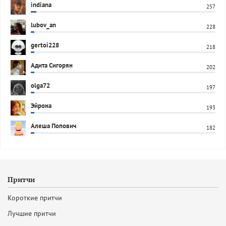
indiana
257
lubov_an
228
gertoi228
218
Адита Сигорян
202
olga72
197
Эйрона
193
Алеша Попович
182
Притчи
Короткие притчи
Лучшие притчи